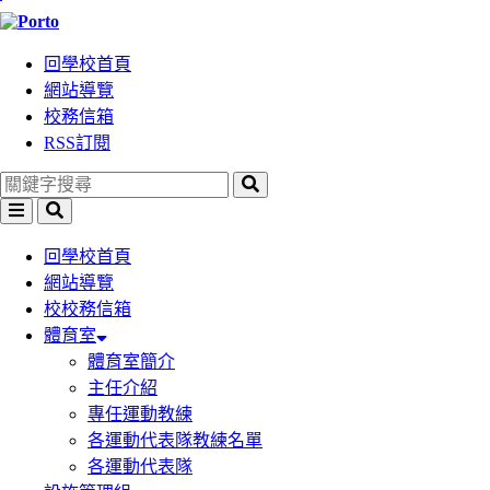
跳
到
回學校首頁
主
網站導覽
要
校務信箱
內
RSS訂閱
容
區
塊
選
搜
單
尋
回學校首頁
網站導覽
校校務信箱
體育室
體育室簡介
主任介紹
專任運動教練
各運動代表隊教練名單
各運動代表隊