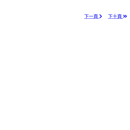
下一頁
下十頁