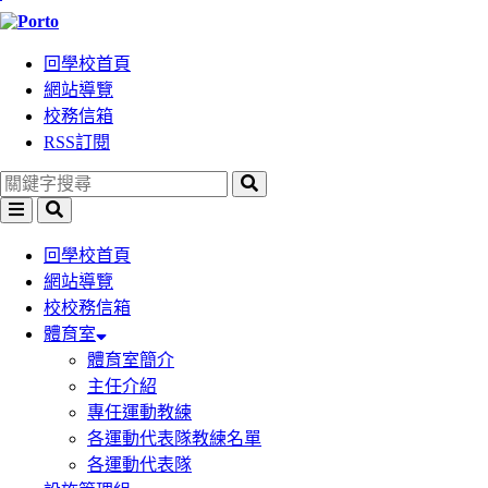
跳
到
回學校首頁
主
網站導覽
要
校務信箱
內
RSS訂閱
容
區
塊
選
搜
單
尋
回學校首頁
網站導覽
校校務信箱
體育室
體育室簡介
主任介紹
專任運動教練
各運動代表隊教練名單
各運動代表隊