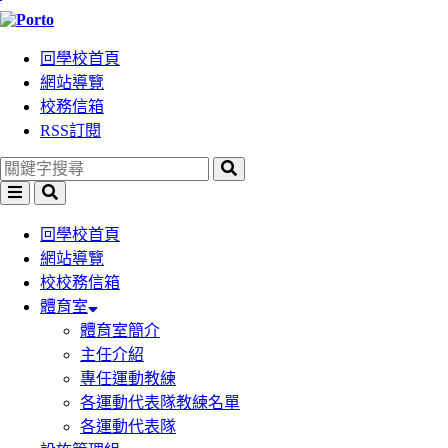
跳
到
回學校首頁
主
網站導覽
要
校務信箱
內
RSS訂閱
容
區
塊
選
搜
單
尋
回學校首頁
網站導覽
校校務信箱
體育室
體育室簡介
主任介紹
專任運動教練
各運動代表隊教練名單
各運動代表隊