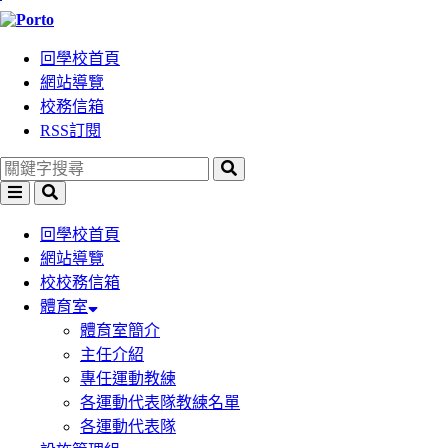
跳
到
回學校首頁
主
網站導覽
要
校務信箱
內
RSS訂閱
容
區
塊
選
搜
單
尋
回學校首頁
網站導覽
校校務信箱
體育室
體育室簡介
主任介紹
專任運動教練
各運動代表隊教練名單
各運動代表隊