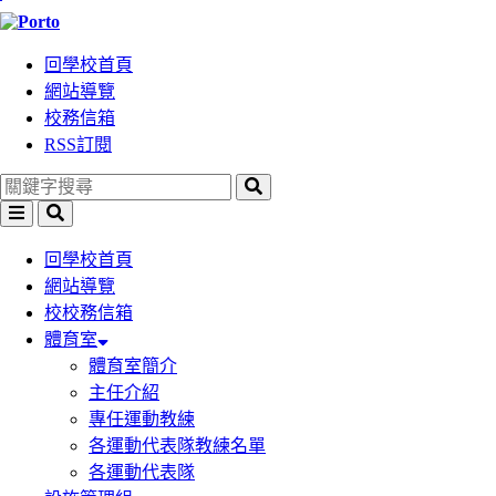
跳
到
回學校首頁
主
網站導覽
要
校務信箱
內
RSS訂閱
容
區
塊
選
搜
單
尋
回學校首頁
網站導覽
校校務信箱
體育室
體育室簡介
主任介紹
專任運動教練
各運動代表隊教練名單
各運動代表隊