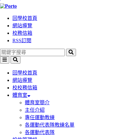
跳
到
回學校首頁
主
網站導覽
要
校務信箱
內
RSS訂閱
容
區
塊
選
搜
單
尋
回學校首頁
網站導覽
校校務信箱
體育室
體育室簡介
主任介紹
專任運動教練
各運動代表隊教練名單
各運動代表隊