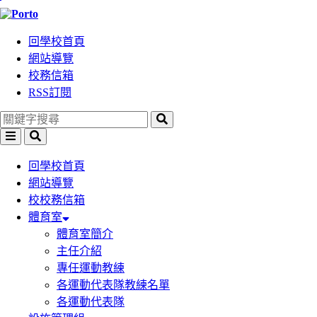
跳
到
回學校首頁
主
網站導覽
要
校務信箱
內
RSS訂閱
容
區
塊
選
搜
單
尋
回學校首頁
網站導覽
校校務信箱
體育室
體育室簡介
主任介紹
專任運動教練
各運動代表隊教練名單
各運動代表隊